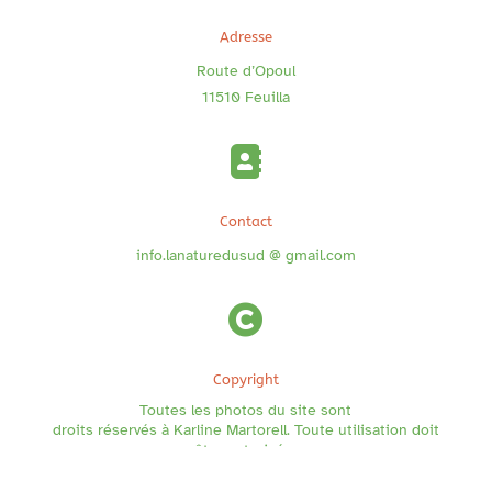
Adresse
Route d’Opoul
11510 Feuilla

Contact
info.lanaturedusud @ gmail.com

Copyright
Toutes les photos du site sont
droits réservés à Karline Martorell. Toute utilisation doit
être autorisée.